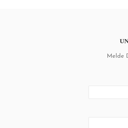
U
Melde D